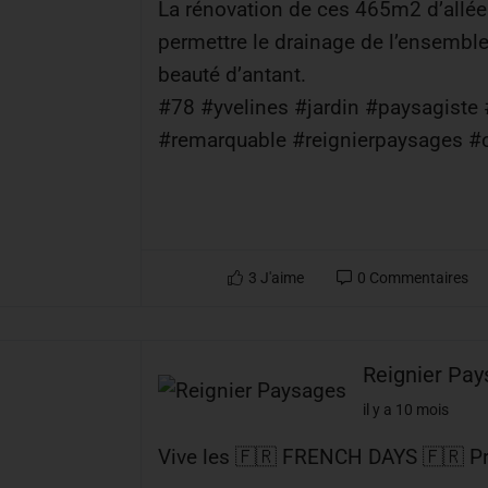
La rénovation de ces 465m2 d’allée
permettre le drainage de l’ensemble 
beauté d’antant.
#78 #yvelines #jardin #paysagiste 
#remarquable #reignierpaysages #
3
J'aime
0
Commentaires
Reignier Pa
il y a 10 mois
Vive les 🇫🇷 FRENCH DAYS 🇫🇷 Pr