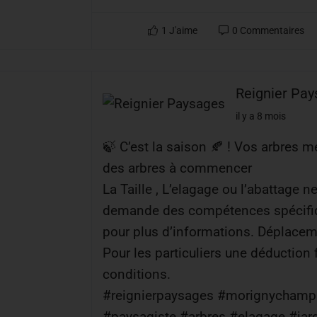
1
J'aime
0
Commentaires
Reignier Pa
il y a 8 mois
🍃 C’est la saison 🍂 ! Vos arbres m
des arbres à commencer
La Taille , L’elagage ou l’abattage n
demande des compétences spécifiqu
pour plus d’informations. Déplaceme
Pour les particuliers une déduction 
conditions.
#reignierpaysages #morignycham
#paysagiste #arbres #elagage #jar