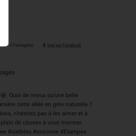
0
Partage(s)
Voir sur Facebook
ysages
🤩. Quoi de mieux qu'une belle
mière cette allée en grès naturelle ?
ions, n'hésitez pas à les aimer et à
 plein de choses à vous montrer.
llee #cielbleu #essonne #Etampes