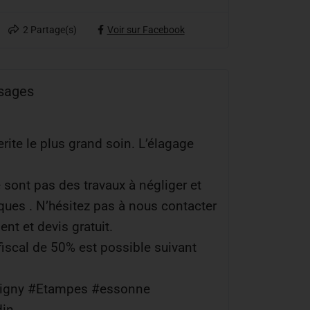
2
Partage(s)
Voir sur Facebook
ysages
erite le plus grand soin. L’élagage
e sont pas des travaux à négliger et
es . N’hésitez pas à nous contacter
nt et devis gratuit.
fiscal de 50% est possible suivant
pigny #Etampes #essonne
din