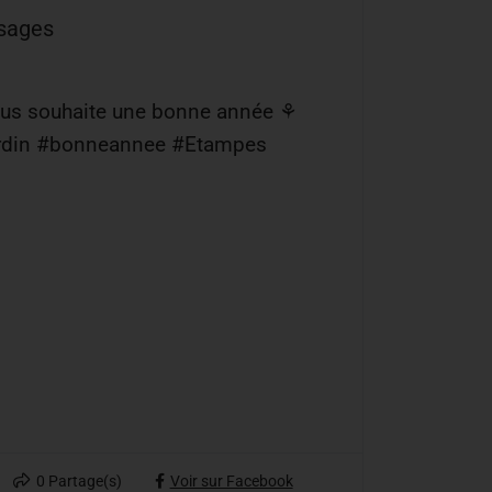
ysages
ous souhaite une bonne année ⚘️
ardin #bonneannee #Etampes
0
Partage(s)
Voir sur Facebook