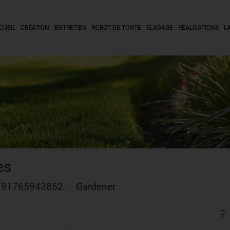
CUEIL
CRÉATION
ENTRETIEN
ROBOT DE TONTE
ELAGAGE
RÉALISATIONS
L
es
5791765943852
·
Gardener