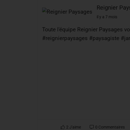
Reignier Pa
il y a 7 mois
Toute l'équipe Reignier Paysages v
#reignierpaysages #paysagiste #j
2
J'aime
0
Commentaires