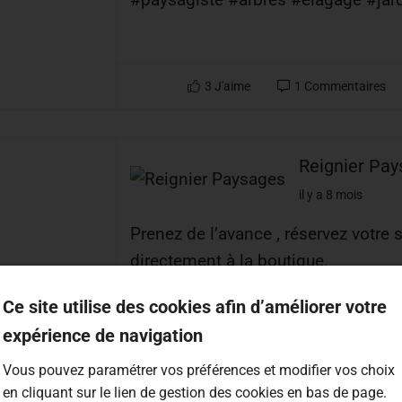
3
J'aime
1
Commentaires
Reignier Pa
il y a 8 mois
Prenez de l’avance , réservez votre
directement à la boutique.
Un large choix de sapin Nordmann e
Ce site utilise des cookies afin d’améliorer votre
vous attend en boutique à partir du
expérience de navigation
Retrouvez nous également au marc
week-end du 6 et 7 décembre 🎁
Vous pouvez paramétrer vos préférences et modifier vos choix
en cliquant sur le lien de gestion des cookies en bas de page.