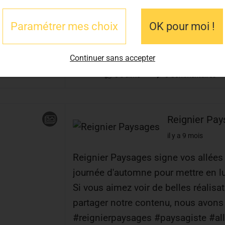
Paramétrer mes choix
OK pour moi !
Continuer sans accepter
0
J'aime
0
Commentaires
Reignier Pa
il y a 9 mois
Reignier Paysages signe vos allées 
journée d'automne pour mettre en lu
Si vous aimez voir de belles réalisat
partager notre contenu, nous avons
#reignierpaysages #paysagiste #a