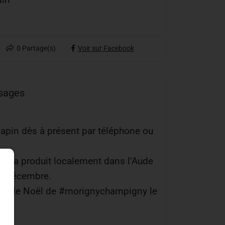
0
Partage(s)
Voir sur Facebook
ysages
 sapin dès à présent par téléphone ou
xtra produit localement dans l’Aude
 1 décembre.
hé de Noël de #morignychampigny le